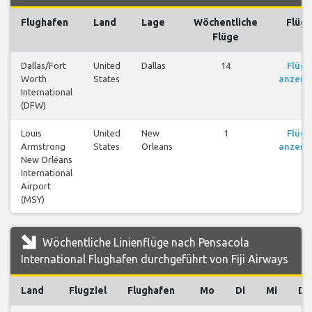
Flughafen
Land
Lage
Wöchentliche
Flüg
Flüge
Dallas/Fort
United
Dallas
14
Flüge
Worth
States
anzeig
International
(DFW)
Louis
United
New
1
Flüge
Armstrong
States
Orleans
anzeig
New Orléans
International
Airport
(MSY)
Wöchentliche Linienflüge nach Pensacola
International Flughafen durchgeführt von Fiji Airways
Land
Flugziel
Flughafen
Mo
Di
Mi
Do