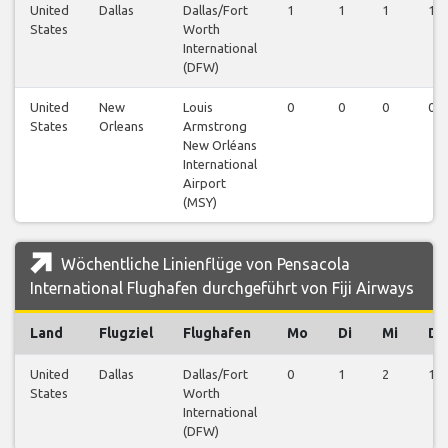
United
Dallas
Dallas/Fort
1
1
1
1
States
Worth
International
(DFW)
United
New
Louis
0
0
0
0
States
Orleans
Armstrong
New Orléans
International
Airport
(MSY)
Wöchentliche Linienflüge von Pensacola
International Flughafen durchgeführt von Fiji Airways
Land
Flugziel
Flughafen
Mo
Di
Mi
Do
United
Dallas
Dallas/Fort
0
1
2
1
States
Worth
International
(DFW)