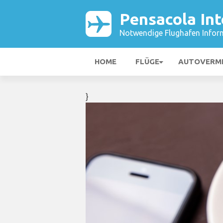
Pensacola Int
Notwendige Flughafen Infor
HOME
FLÜGE
AUTOVERM
}