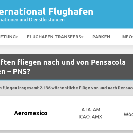
ernational Flughafen
mationen und Dienstleistungen
IETUNG
FLUGHAFEN TRANSFERS
PARKEN
INFO
ften fliegen nach und von Pensacola
en – PNS?
 fliegen insgesamt 2.136 wöchentliche Flüge von und nach Pensaco
IATA: AM
Aeromexico
Wöc
ICAO: AMX