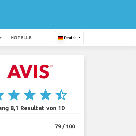
HOTELLE
Deutch
ar
star
star
star
star_half
ang 8,1 Resultat von 10
79 / 100