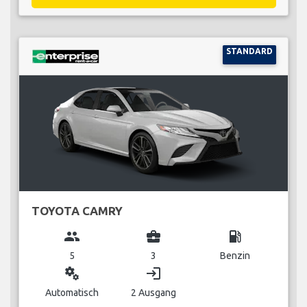
STANDARD
TOYOTA CAMRY
group
business_center
local_gas_station
5
3
Benzin
miscellaneous_services
login
Automatisch
2 Ausgang