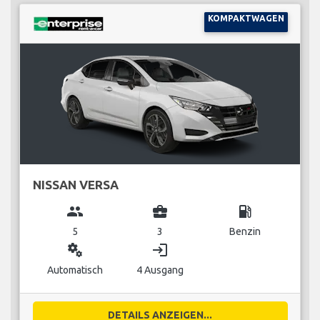
KOMPAKTWAGEN
NISSAN VERSA
group
business_center
local_gas_station
5
3
Benzin
miscellaneous_services
login
Automatisch
4 Ausgang
DETAILS ANZEIGEN...