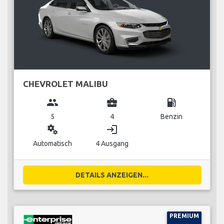
CHEVROLET MALIBU
group
business_center
local_gas_station
5
4
Benzin
miscellaneous_services
login
Automatisch
4 Ausgang
DETAILS ANZEIGEN...
PREMIUM