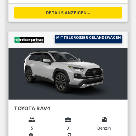
DETAILS ANZEIGEN...
MITTELGROSSER GELÄNDEWAGEN
TOYOTA RAV4
group
business_center
local_gas_station
5
3
Benzin