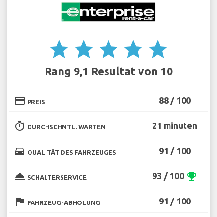
star
star
star
star
star
Rang 9,1 Resultat von 10
credit_card
88 / 100
PREIS
timer
21 minuten
DURCHSCHNTL. WARTEN
directions_car
91 / 100
QUALITÄT DES FAHRZEUGES
room_service
93 / 100
emoji_events
SCHALTERSERVICE
flag
91 / 100
FAHRZEUG-ABHOLUNG