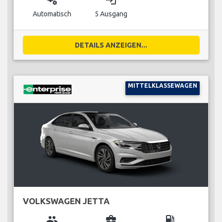
miscellaneous_services
login
Automatisch
5 Ausgang
DETAILS ANZEIGEN...
MITTELKLASSEWAGEN
VOLKSWAGEN JETTA
group
business_center
local_gas_station