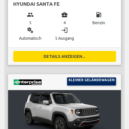
HYUNDAI SANTA FE
group
business_center
local_gas_station
5
4
Benzin
miscellaneous_services
login
Automatisch
5 Ausgang
DETAILS ANZEIGEN...
KLEINER GELÄNDEWAGEN