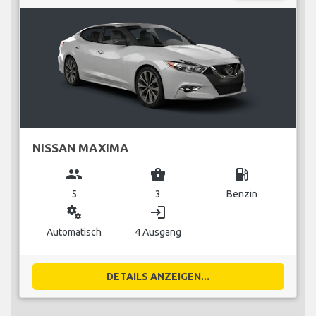
NISSAN MAXIMA
group
business_center
local_gas_station
5
3
Benzin
miscellaneous_services
login
Automatisch
4 Ausgang
DETAILS ANZEIGEN...