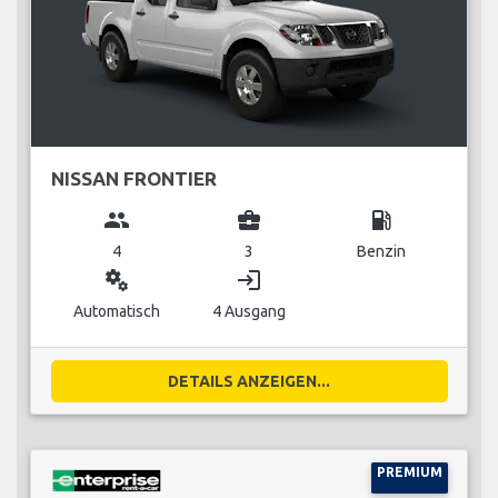
NISSAN FRONTIER
group
business_center
local_gas_station
4
3
Benzin
miscellaneous_services
login
Automatisch
4 Ausgang
DETAILS ANZEIGEN...
PREMIUM