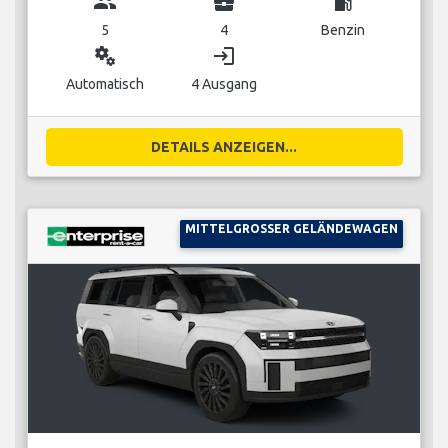
group
business_center
local_gas_station
5
4
Benzin
miscellaneous_services
login
Automatisch
4 Ausgang
DETAILS ANZEIGEN...
MITTELGROSSER GELÄNDEWAGEN