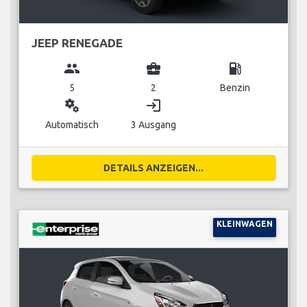
JEEP RENEGADE
group
business_center
local_gas_station
5
2
Benzin
miscellaneous_services
login
Automatisch
3 Ausgang
DETAILS ANZEIGEN...
KLEINWAGEN