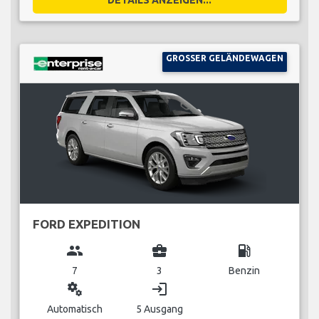
GROSSER GELÄNDEWAGEN
FORD EXPEDITION
group
business_center
local_gas_station
7
3
Benzin
miscellaneous_services
login
Automatisch
5 Ausgang