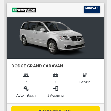
MINIVAN
DODGE GRAND CARAVAN
group
business_center
local_gas_station
7
3
Benzin
miscellaneous_services
login
Automatisch
5 Ausgang
DETAILS ANZEIGEN...