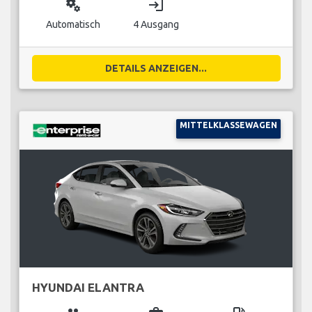
miscellaneous_services
login
Automatisch
4 Ausgang
DETAILS ANZEIGEN...
MITTELKLASSEWAGEN
HYUNDAI ELANTRA