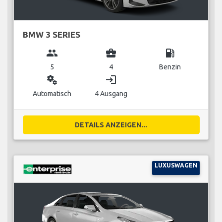
BMW 3 SERIES
group
business_center
local_gas_station
5
4
Benzin
miscellaneous_services
login
Automatisch
4 Ausgang
DETAILS ANZEIGEN...
LUXUSWAGEN