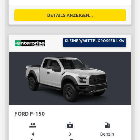
DETAILS ANZEIGEN...
KLEINER/MITTELGROSSER LKW
FORD F-150
group
business_center
local_gas_station
4
3
Benzin