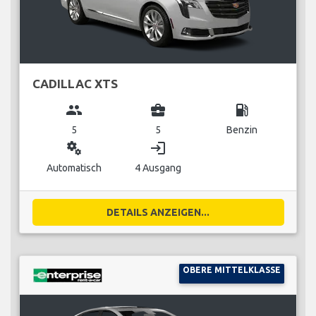
CADILLAC XTS
group
business_center
local_gas_station
5
5
Benzin
miscellaneous_services
login
Automatisch
4 Ausgang
DETAILS ANZEIGEN...
OBERE MITTELKLASSE