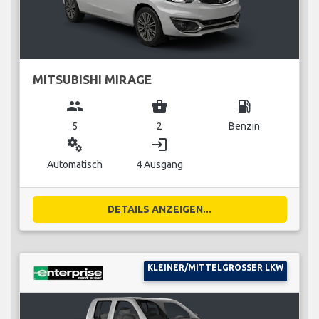
MITSUBISHI MIRAGE
group
business_center
local_gas_station
5
2
Benzin
miscellaneous_services
login
Automatisch
4 Ausgang
DETAILS ANZEIGEN...
KLEINER/MITTELGROSSER LKW