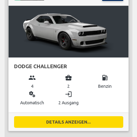
DODGE CHALLENGER
group
business_center
local_gas_station
4
2
Benzin
miscellaneous_services
login
Automatisch
2 Ausgang
DETAILS ANZEIGEN...