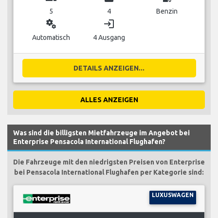
5
4
Benzin
miscellaneous_services
login
Automatisch
4 Ausgang
DETAILS ANZEIGEN...
ALLES ANZEIGEN
Was sind die billigsten Mietfahrzeuge im Angebot bei
Enterprise Pensacola International Flughafen?
Die Fahrzeuge mit den niedrigsten Preisen von Enterprise
bei Pensacola International Flughafen per Kategorie sind:
LUXUSWAGEN