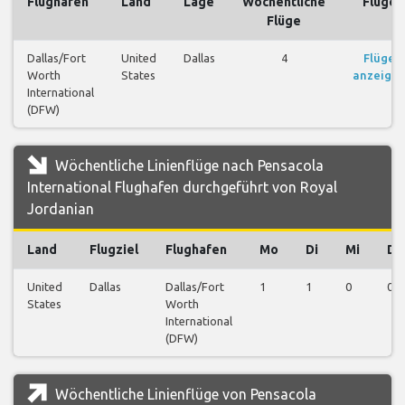
Flughafen
Land
Lage
Wöchentliche
Flüge
Flüge
Dallas/Fort
United
Dallas
4
Flüge
Worth
States
anzeige
International
(DFW)
Wöchentliche Linienflüge nach Pensacola
International Flughafen durchgeführt von Royal
Jordanian
Land
Flugziel
Flughafen
Mo
Di
Mi
Do
United
Dallas
Dallas/Fort
1
1
0
0
States
Worth
International
(DFW)
Wöchentliche Linienflüge von Pensacola