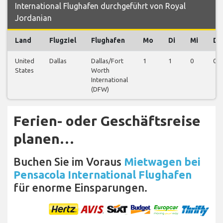
International Flughafen durchgeführt von Royal
Jordanian
Land
Flugziel
Flughafen
Mo
Di
Mi
Do
United
Dallas
Dallas/Fort
1
1
0
0
States
Worth
International
(DFW)
Ferien- oder Geschäftsreise
planen…
Buchen Sie im Voraus
Mietwagen bei
Pensacola International Flughafen
für enorme Einsparungen.