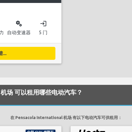
miscellaneous_services
login
力
自动变速器
5 门
..
tional 机场 可以租用哪些电动汽车？
在 Pensacola International 机场 有以下电动汽车可供租用：