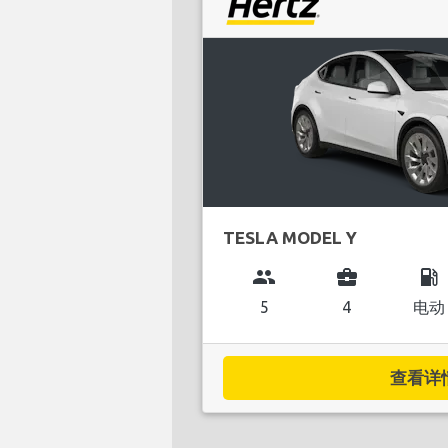
TESLA MODEL Y
group
business_center
local_gas_station
5
4
电动
查看详情.