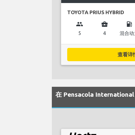
TOYOTA PRIUS HYBRID
group
business_center
local_gas_station
5
4
混合动
查看详情.
在 Pensacola Interna