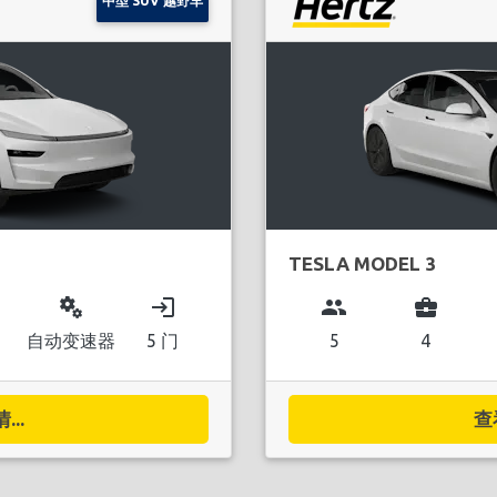
中型 SUV 越野车
TESLA MODEL 3
miscellaneous_services
login
group
business_center
自动变速器
5 门
5
4
..
查