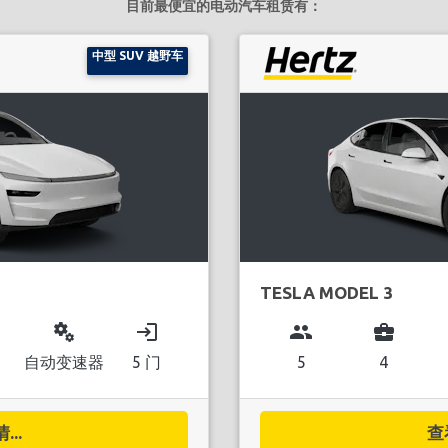
目前最便宜的电动汽车租赁有：
中型 SUV 越野车
TESLA MODEL 3
miscellaneous_services
login
group
business_center
自动变速器
5 门
5
4
..
查