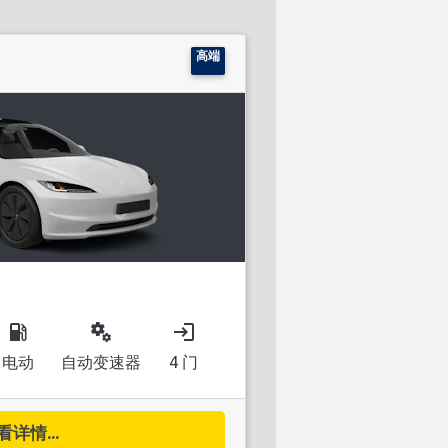
高端
local_gas_station
miscellaneous_services
login
电动
自动变速器
4 门
看详情...