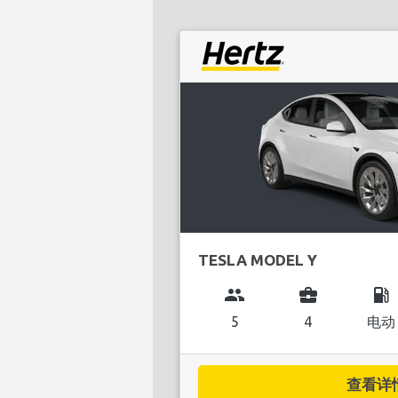
TESLA MODEL Y
group
business_center
local_gas_station
5
4
电动
查看详情.