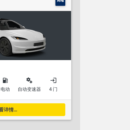
高端
local_gas_station
miscellaneous_services
login
电动
自动变速器
4 门
看详情...