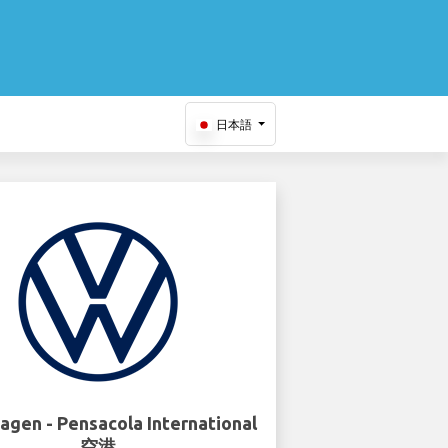
日本語
agen - Pensacola International
空港