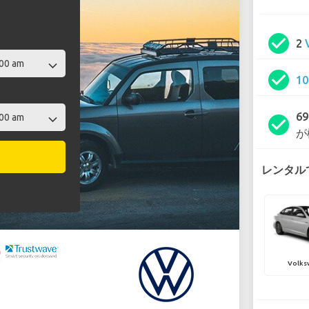
check_circle
2
check_circle
1
6
check_circle
が
レンタルで
Volks