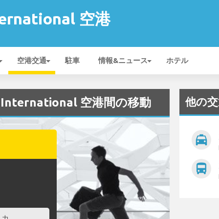
ternational 空港
空港交通
駐車
情報&ニュース
ホテル
他の交
a International 空港間の移動
local_taxi
directions_bus