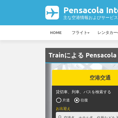
Pensacola In
主な空港情報およびサービス
HOME
フライト
レンタカー
Trainによる Pensacol
空港交通
貸切車、列車、バスを検索する
片道
往復
お出迎え