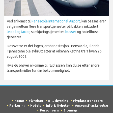
Ved ankomst til
Pensacola International Airport
, kan passasjerer
velge mellom flere transporttjenester på bakken, inkludert
leiebiler
,
taxier
, samkjøringstjenester,
busser
og hotellbuss-
tjenester.
Dessverre er det ingen jernbanestasjon i Pensacola, Florida.
Tjenestene ble avbrutt etter at orkanen Katrina traff byen 25.
august 2005.
Hvis du prøver å komme til flyplassen, kan du se etter andre
transportmidler for din bekvemmelighet.
Home
Flyreiser
Biluthyrning
Flyplasstransport
Parkering
Hotels
Info & Nyheter
Ansvarsfraskrivelse
Personvern
Sitemap