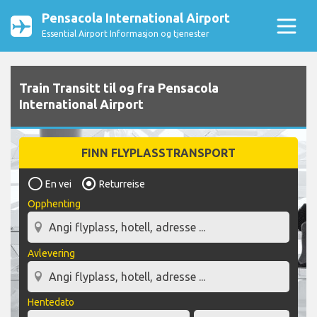
Pensacola International Airport
Essential Airport Informasjon og tjenester
Train Transitt til og fra Pensacola
International Airport
FINN FLYPLASSTRANSPORT
En vei
Returreise
Opphenting
Avlevering
Hentedato