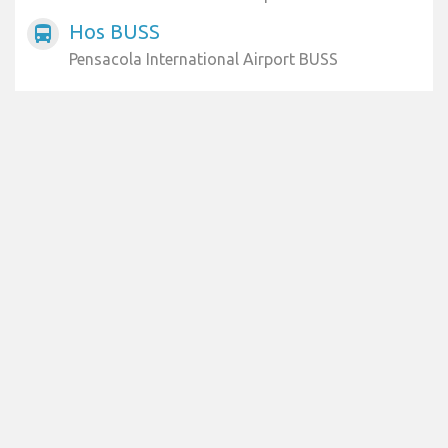
Hos BUSS
directions_bus
Pensacola International Airport BUSS