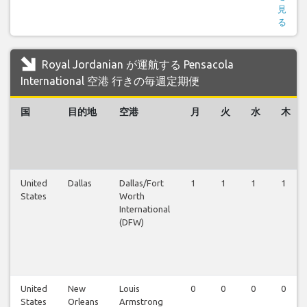
見
る
Royal Jordanian が運航する Pensacola
International 空港 行きの毎週定期便
国
目的地
空港
月
火
水
木
United
Dallas
Dallas/Fort
1
1
1
1
States
Worth
International
(DFW)
United
New
Louis
0
0
0
0
States
Orleans
Armstrong