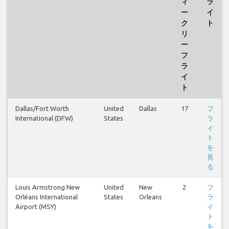
ィ
ラ
ー
イ
ク
ト
リ
ー
フ
ラ
イ
ト
Dallas/Fort Worth
United
Dallas
17
フ
International (DFW)
States
ラ
イ
ト
を
見
る
Louis Armstrong New
United
New
2
フ
Orléans International
States
Orleans
ラ
Airport (MSY)
イ
ト
を