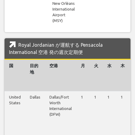
New Orléans
International
Airport
(MSY)
Royal Jordanian が運航する Pensacola
International 空港 発の週次定期便
国
目的
空港
月
火
水
木
地
United
Dallas
Dallas/Fort
1
1
1
1
States
Worth
International
(DFW)