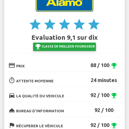
star
star
star
star
star
Evaluation 9,1 sur dix
emoji_events
CLASSE DE MEILLEUR FOUNISSEUR
credit_card
88 / 100
emoji_events
PRIX
timer
24 minutes
ATTENTE MOYENNE
directions_car
92 / 100
emoji_events
LA QUALITÉ DU VEHICULE
room_service
92 / 100
BUREAU D'INFORMATION
flag
92 / 100
emoji_events
RÉCUPERER LE VÉHICULE