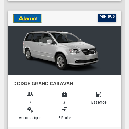
MINIBUS
DODGE GRAND CARAVAN
group
business_center
local_gas_station
7
3
Essence
miscellaneous_services
login
Automatique
5 Porte