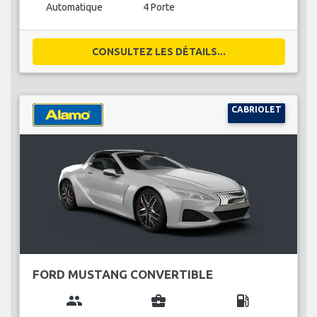
Automatique
4 Porte
CONSULTEZ LES DÉTAILS...
CABRIOLET
FORD MUSTANG CONVERTIBLE
group
business_center
local_gas_station