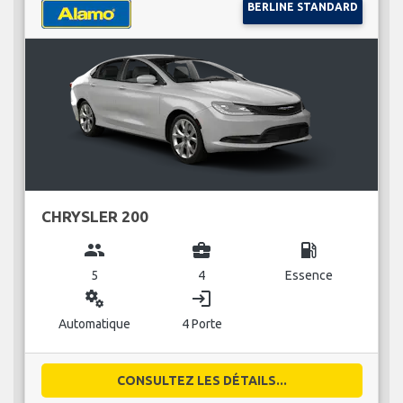
BERLINE STANDARD
CHRYSLER 200
group
business_center
local_gas_station
5
4
Essence
miscellaneous_services
login
Automatique
4 Porte
CONSULTEZ LES DÉTAILS...