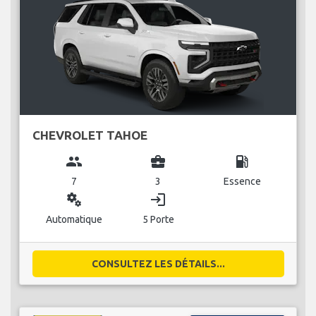
CHEVROLET TAHOE
group
business_center
local_gas_station
7
3
Essence
miscellaneous_services
login
Automatique
5 Porte
CONSULTEZ LES DÉTAILS...