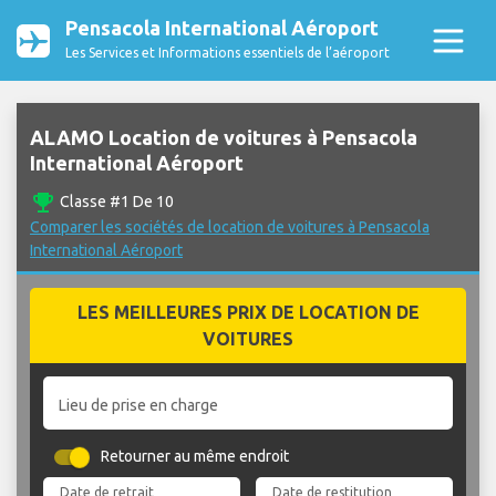
Pensacola International Aéroport
Les Services et Informations essentiels de l’aéroport
ALAMO Location de voitures à Pensacola
International Aéroport
emoji_events
Classe #1 De 10
Comparer les sociétés de location de voitures à Pensacola
International Aéroport
LES MEILLEURES PRIX DE LOCATION DE
VOITURES
Lieu de prise en charge
Retourner au même endroit
Date de retrait
Date de restitution