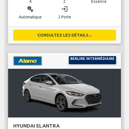
4
2
Essence
miscellaneous_services
login
Automatique
2 Porte
CONSULTEZ LES DÉTAILS...
BERLINE INTERMÉDIAIRE
HYUNDAI ELANTRA