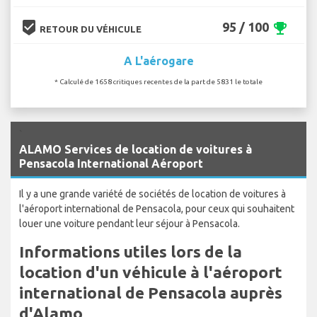
beenhere
95 / 100
emoji_events
RETOUR DU VÉHICULE
A L'aérogare
* Calculé de 1658 critiques recentes de la part de 5831 le totale
`
ALAMO Services de location de voitures à
Pensacola International Aéroport
Il y a une grande variété de sociétés de location de voitures à
l'aéroport international de Pensacola, pour ceux qui souhaitent
louer une voiture pendant leur séjour à Pensacola.
Informations utiles lors de la
location d'un véhicule à l'aéroport
international de Pensacola auprès
d'Alamo