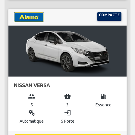
COMPACTE
NISSAN VERSA
group
business_center
local_gas_station
5
3
Essence
miscellaneous_services
login
Automatique
5 Porte