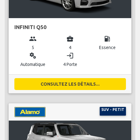
INFINITI Q50
group
business_center
local_gas_station
5
4
Essence
miscellaneous_services
login
Automatique
4 Porte
CONSULTEZ LES DÉTAILS...
SUV - PETIT