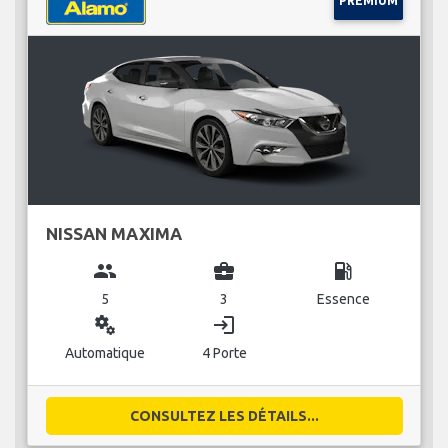
PREMIUM
NISSAN MAXIMA
group
business_center
local_gas_station
5
3
Essence
miscellaneous_services
login
Automatique
4 Porte
CONSULTEZ LES DÉTAILS...