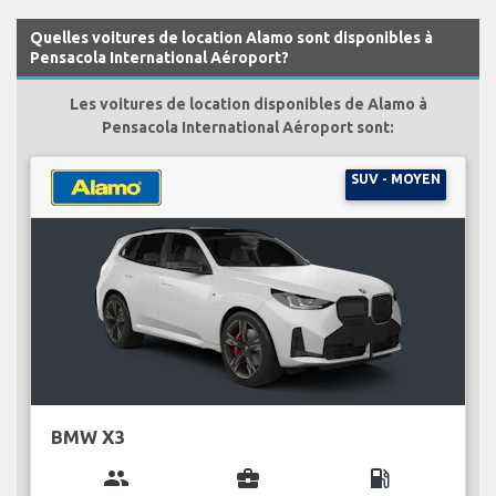
Quelles voitures de location Alamo sont disponibles à
Pensacola International Aéroport?
Les voitures de location disponibles de Alamo à
Pensacola International Aéroport sont:
SUV - MOYEN
BMW X3
group
business_center
local_gas_station