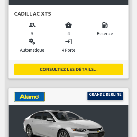
CADILLAC XTS
group
business_center
local_gas_station
5
4
Essence
miscellaneous_services
login
Automatique
4 Porte
CONSULTEZ LES DÉTAILS...
GRANDE BERLINE