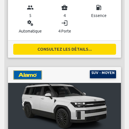
group
business_center
local_gas_station
5
4
Essence
miscellaneous_services
login
Automatique
4 Porte
CONSULTEZ LES DÉTAILS...
SUV - MOYEN