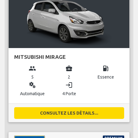
MITSUBISHI MIRAGE
group
business_center
local_gas_station
5
2
Essence
miscellaneous_services
login
Automatique
4 Porte
CONSULTEZ LES DÉTAILS...