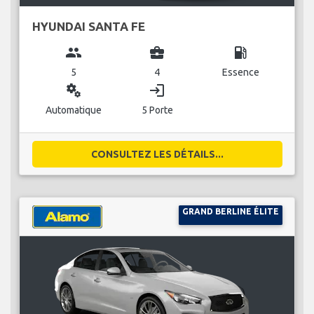
HYUNDAI SANTA FE
group
business_center
local_gas_station
5
4
Essence
miscellaneous_services
login
Automatique
5 Porte
CONSULTEZ LES DÉTAILS...
GRAND BERLINE ÉLITE