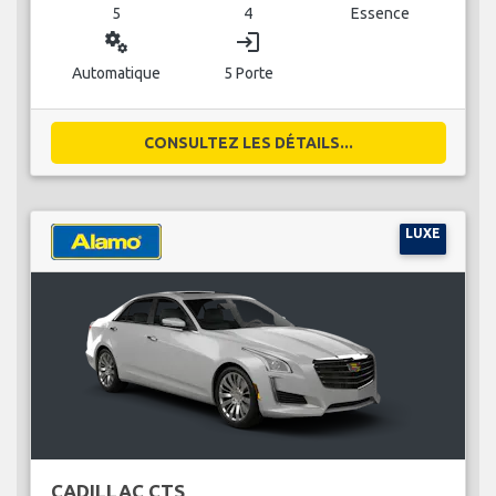
5
4
Essence
miscellaneous_services
login
Automatique
5 Porte
CONSULTEZ LES DÉTAILS...
LUXE
CADILLAC CTS