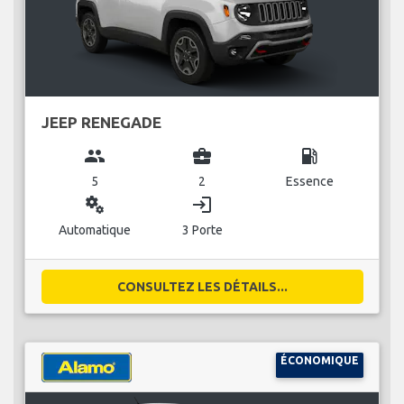
JEEP RENEGADE
group
business_center
local_gas_station
5
2
Essence
miscellaneous_services
login
Automatique
3 Porte
CONSULTEZ LES DÉTAILS...
ÉCONOMIQUE