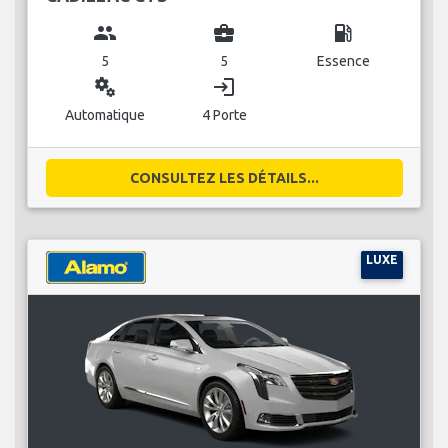
group
business_center
local_gas_station
5
5
Essence
miscellaneous_services
login
Automatique
4 Porte
CONSULTEZ LES DÉTAILS...
LUXE