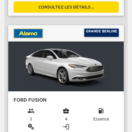
CONSULTEZ LES DÉTAILS...
GRANDE BERLINE
FORD FUSION
group
business_center
local_gas_station
5
4
Essence
miscellaneous_services
login