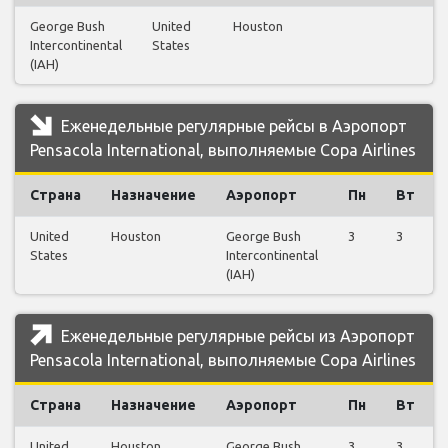
George Bush
United
Houston
Intercontinental
States
(IAH)
Еженедельные регулярные рейсы в Аэропорт
Pensacola International, выполняемые Copa Airlines
Страна
Назначение
Аэропорт
Пн
Вт
United
Houston
George Bush
3
3
States
Intercontinental
(IAH)
Еженедельные регулярные рейсы из Аэропорт
Pensacola International, выполняемые Copa Airlines
Страна
Назначение
Аэропорт
Пн
Вт
United
Houston
George Bush
3
3